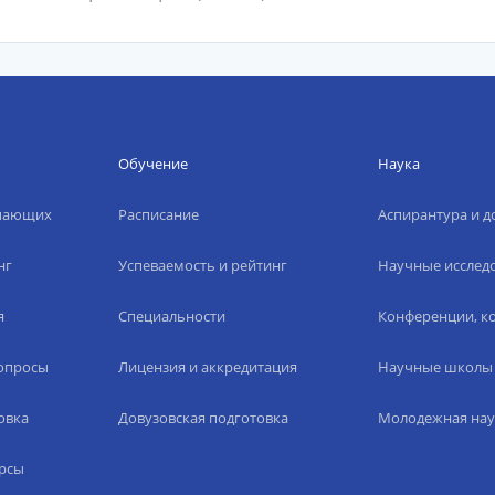
Обучение
Наука
упающих
Расписание
Аспирантура и д
нг
Успеваемость и рейтинг
Научные исслед
я
Специальности
Конференции, ко
вопросы
Лицензия и аккредитация
Научные школы
овка
Довузовская подготовка
Молодежная нау
рсы