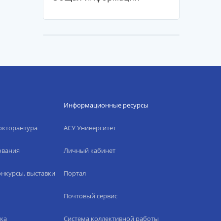
Информационные ресурсы
окторантура
АСУ Университет
ования
Личный кабинет
нкурсы, выставки
Портал
Почтовый сервис
ка
Система коллективной работы