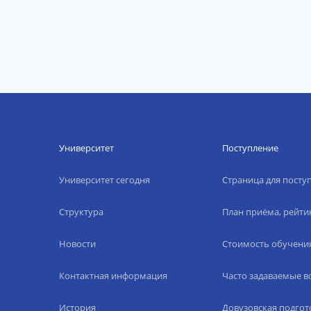
Университет
Поступление
Университет сегодня
Страница для пост
Структура
План приёма, рейти
Новости
Стоимость обучени
Контактная информация
Часто задаваемые 
История
Довузовская подгот