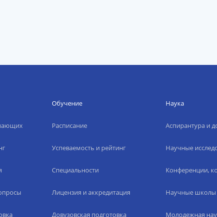
Обучение
Наука
упающих
Расписание
Аспирантура и д
нг
Успеваемость и рейтинг
Научные исслед
я
Специальности
Конференции, ко
вопросы
Лицензия и аккредитация
Научные школы
овка
Довузовская подготовка
Молодежная нау