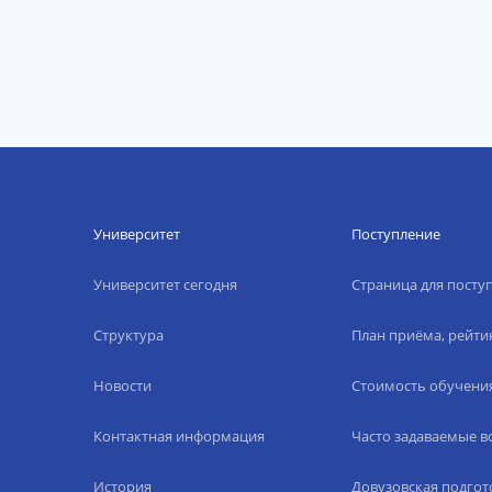
Университет
Поступление
Университет сегодня
Страница для пост
Структура
План приёма, рейти
Новости
Стоимость обучени
Контактная информация
Часто задаваемые 
История
Довузовская подгот