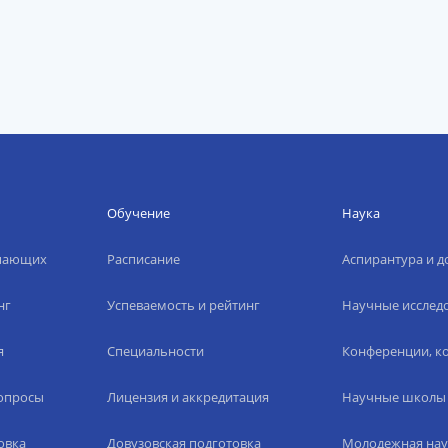
Обучение
Наука
упающих
Расписание
Аспирантура и д
нг
Успеваемость и рейтинг
Научные исслед
я
Специальности
Конференции, ко
вопросы
Лицензия и аккредитация
Научные школы
овка
Довузовская подготовка
Молодежная нау