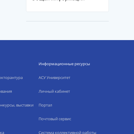
Информационные ресурсы
окторантура
АСУ Университет
ования
Личный кабинет
нкурсы, выставки
Портал
Почтовый сервис
ка
Система коллективной работы