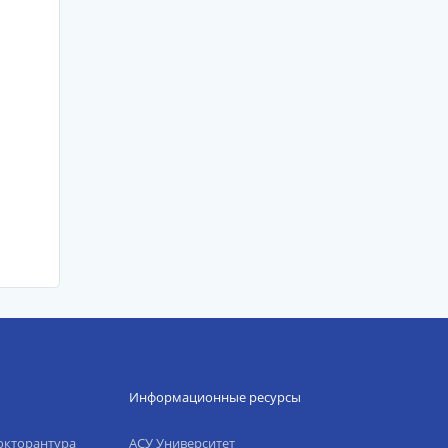
Информационные ресурсы
окторантура
АСУ Университет