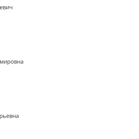
евич
имировна
рьевна