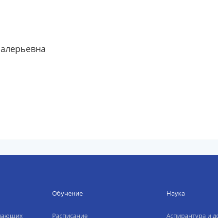
Валерьевна
Обучение
Наука
упающих
Расписание
Аспирантура и д