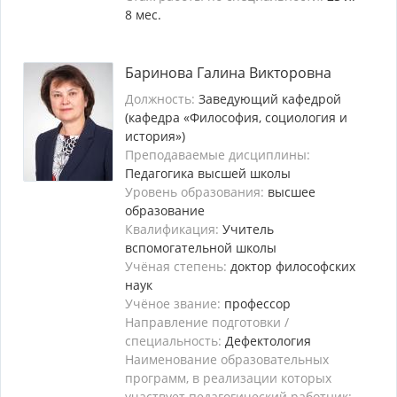
8 мес.
Баринова Галина Викторовна
Должность:
Заведующий кафедрой
(кафедра «Философия, социология и
история»)
Преподаваемые дисциплины:
Педагогика высшей школы
Уровень образования:
высшее
образование
Квалификация:
Учитель
вспомогательной школы
Учёная степень:
доктор философских
наук
Учёное звание:
профессор
Направление подготовки /
специальность:
Дефектология
Наименование образовательных
программ, в реализации которых
участвует педагогический работник: