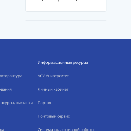
Информационные ресурсы
окторантура
АСУ Университет
ования
Личный кабинет
нкурсы, выставки
Портал
Почтовый сервис
ка
Система коллективной работы