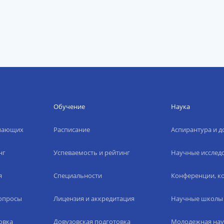
Обучение
Наука
упающих
Расписание
Аспирантура и д
нг
Успеваемость и рейтинг
Научные исслед
я
Специальности
Конференции, ко
вопросы
Лицензия и аккредитация
Научные школы
овка
Довузовская подготовка
Молодежная нау