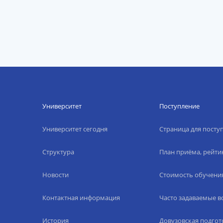
Университет
Поступление
Университет сегодня
Страница для пост
Структура
План приёма, рейти
Новости
Стоимость обучени
Контактная информация
Часто задаваемые 
История
Довузовская подгот